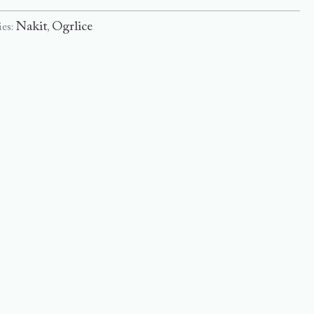
Nakit
Ogrlice
ies:
,