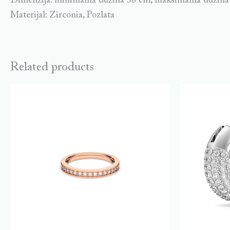
Dimenzija: minimalna dužina 38 cm, maksimalna dužina 
Materijal: Zirconia, Pozlata
Related products