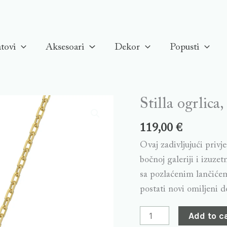
tovi
Aksesoari
Dekor
Popusti
Stilla ogrlica
Stilla
ogrlica,
119,00
€
Bijela,
Ovaj zadivljujući privj
Pozlaćena
bočnoj galeriji i izuz
quantity
sa pozlaćenim lančićem
postati novi omiljeni d
Add to c