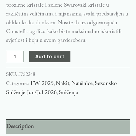
prozirne kristale i zelene Swarovski kristale u
različitim veličinama i nijansama, svaki predstavljen u
obliku kraka ili okvira. Nosite ih uz odgovarajuću
Constella ogrlicu kako biste maksimalno iskoristili
svjetlost i boju u svom garderoberu.
Add to cart
SKU:
5732248
FW 2025
Nakit
Naušnice
Sezonsko
Categories:
,
,
,
Sniženje Jun/Jul 2026
Sniženja
,
Description