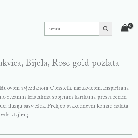
kvica, Bijela, Rose gold pozlata
akit ovom zvjezdanom Constella narukvicom. Inspirisana
ntno rezanim kristalima spojenim karikama presvučenim
ući iluziju sazvježđa. Prelijep svakodnevni komad nakita
svaki stajling.