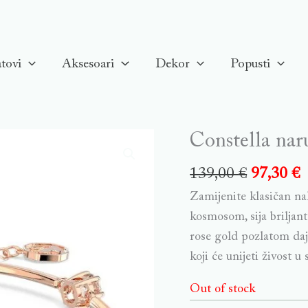
tovi
Aksesoari
Dekor
Popusti
Constella naru
139,00
€
97,30
€
Zamijenite klasičan n
kosmosom, sija brilja
rose gold pozlatom daj
koji će unijeti živost u 
Out of stock