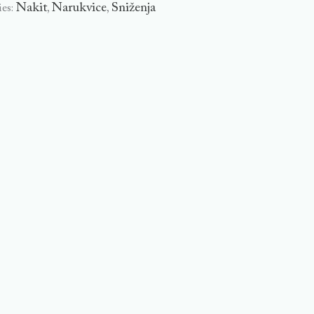
Nakit
Narukvice
Sniženja
ies:
,
,