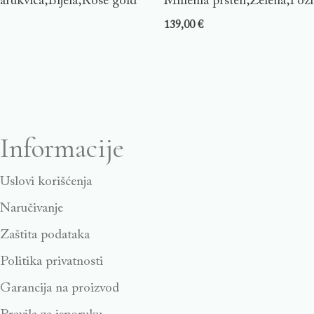
arukvica,Bijela,Rose gold
Millenia prsten,Zelena,Pozl
139,00
€
Informacije
Uslovi korišćenja
Naručivanje
Zaštita podataka
Politika privatnosti
Garancija na proizvod