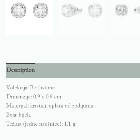
Description
Kolekcija: Birthstone
Dimenzije: 0.9 x 0.9 cm
Materijal: kristali, oplata od rodijuma
Boja: bijela
Težina (jedne naušnice): 1.1 g