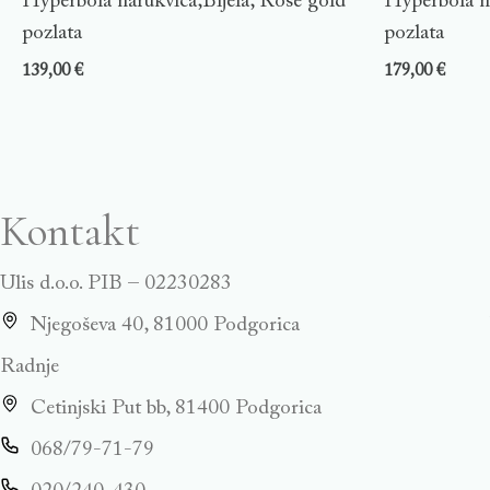
Hyperbola narukvica,Bijela, Rose gold
Hyperbola n
pozlata
pozlata
139,00
€
179,00
€
Kontakt
Ulis d.o.o. PIB – 02230283
Njegoševa 40, 81000 Podgorica
Radnje
Cetinjski Put bb, 81400 Podgorica
068/79-71-79