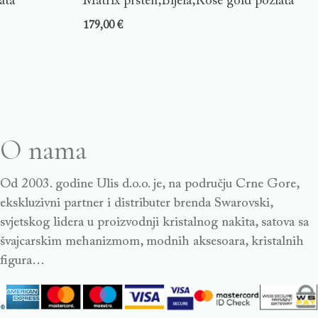
ata
Matrix prsten,Bijela,Rose gold pozlata
179,00
€
O nama
Od 2003. godine Ulis d.o.o. je, na području Crne Gore,
ekskluzivni partner i distributer brenda Swarovski,
svjetskog lidera u proizvodnji kristalnog nakita, satova sa
švajcarskim mehanizmom, modnih aksesoara, kristalnih
figura…