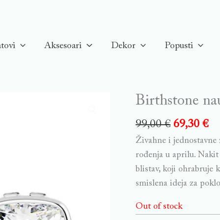
tovi
Aksesoari
Dekor
Popusti
Birthstone nau
99,00
€
69,30
€
Živahne i jednostavne 
rođenja u aprilu. Nakit
blistav, koji ohrabruje 
smislena ideja za poklo
Out of stock