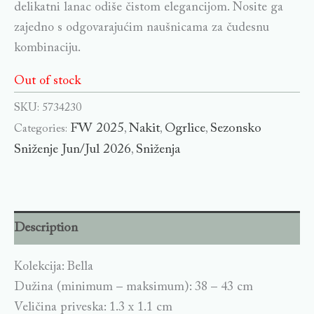
delikatni lanac odiše čistom elegancijom. Nosite ga
zajedno s odgovarajućim naušnicama za čudesnu
kombinaciju.
Out of stock
SKU:
5734230
FW 2025
Nakit
Ogrlice
Sezonsko
Categories:
,
,
,
Sniženje Jun/Jul 2026
Sniženja
,
Description
Kolekcija: Bella
Dužina (minimum – maksimum): 38 – 43 cm
Veličina priveska: 1.3 x 1.1 cm