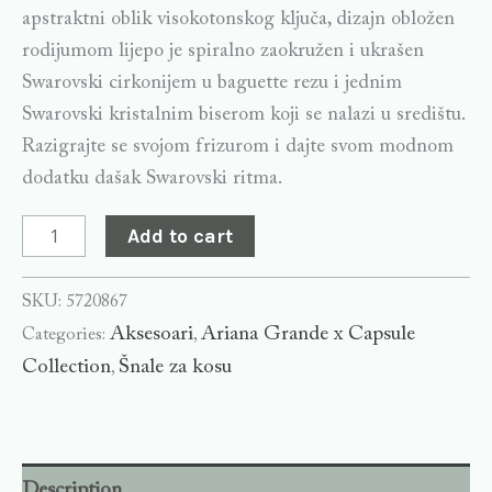
apstraktni oblik visokotonskog ključa, dizajn obložen
rodijumom lijepo je spiralno zaokružen i ukrašen
Swarovski cirkonijem u baguette rezu i jednim
Swarovski kristalnim biserom koji se nalazi u središtu.
Razigrajte se svojom frizurom i dajte svom modnom
dodatku dašak Swarovski ritma.
Add to cart
SKU:
5720867
Aksesoari
Ariana Grande x Capsule
Categories:
,
Collection
Šnale za kosu
,
Description